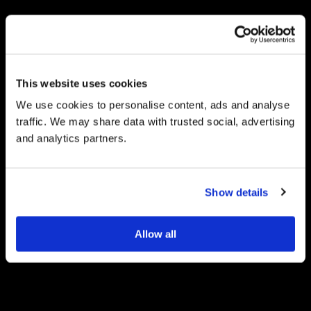
Fin de Semana de Campeones:
Jueves, 11 de febrero al sábado, 13 de febrero
de 2027
This website uses cookies
9h a 21h
We use cookies to personalise content, ads and analyse
traffic. We may share data with trusted social, advertising
and analytics partners.
Cómo Llegar
Show details
Allow all